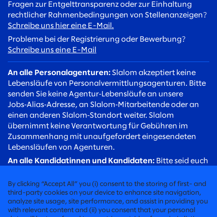
Fragen zur Entgelttransparenz oder zur Einhaltung
rechtlicher Rahmenbedingungen von Stellenanzeigen?
Schreibe uns hier eine E-Mail.
Probleme bei der Registrierung oder Bewerbung?
Schreibe uns eine E-Mail
An alle Personalagenturen:
Slalom akzeptiert keine
Lebensläufe von Personalvermittlungsagenturen. Bitte
senden Sie keine Agentur‑Lebensläufe an unsere
Jobs‑Alias‑Adresse, an Slalom‑Mitarbeitende oder an
einen anderen Slalom‑Standort weiter. Slalom
übernimmt keine Verantwortung für Gebühren im
Zusammenhang mit unaufgefordert eingesendeten
Lebensläufen von Agenturen.
An alle Kandidatinnen und Kandidaten:
Bitte seid euch
betrügerischer Rekrutierungsversuche bewusst. Slalom
Recruiter werden euch stets über eine
By clicking “Accept All” you (i) consent to the storing of first- and
@slalom.com‑E‑Mail‑Adresse kontaktieren, und wir
third-party cookies on your device to enhance site navigation,
analyze site usage, site performance, and assist in providing you
erheben niemals Gebühren von Kandidaten im Rahmen
with relevant content and (ii) you consent that your personal
unseres Einstellungsverfahrens.