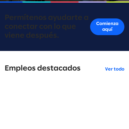
Permítenos ayudarte a
Comienza
conectar con lo que
aquí
viene después.
Empleos destacados
Ver todo