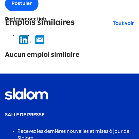
Postuler
Partager ceci job
Emplois similaires
Tout voir
No
results
Aucun emploi similaire
found.
SALLE DE PRESSE
Recevez les dernières nouvelles et mises à jour de
Slalom.