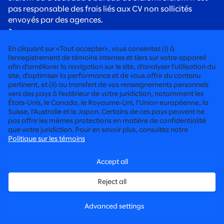
pas responsable des frais liés aux CV non sollicités
envoyés par des agences.
À tous les candidats:
Soyez vigilants face aux arnaques
de recrutement. Les recruteurs de Slalom
En cliquant sur «Tout accepter», vous consentez (i) à
communiqueront toujours avec vous à l’aide d’une
l’enregistrement de témoins internes et tiers sur votre appareil
adresse courriel @slalom.com, et nous ne facturerons
afin d’améliorer la navigation sur le site, d’analyser l’utilisation du
site, d’optimiser la performance et de vous offrir du contenu
jamais de frais aux candidats dans le cadre de notre
pertinent, et (ii) au transfert de vos renseignements personnels
processus d’embauche.
vers des pays à l’extérieur de votre juridiction, notamment les
États‑Unis, le Canada, le Royaume‑Uni, l’Union européenne, la
Suisse, l’Australie et le Japon. Certains de ces pays peuvent ne
CONSEIL RÉSOLUMENT HUMAIN
pas offrir les mêmes protections en matière de confidentialité
que votre juridiction. Pour en savoir plus, consultez notre
©2026 SLALOM, INC. TOUS DROITS RÉSERVÉS
Politique sur les témoins
.
DEMANDES CONCERNANT LES CONDITIONS DE TRAVAIL
Accept all
POLITIQUE DE CONFIDENTIALITÉ
Reject all
POLITIQUE DE CONFIDENTIALITÉ DES CANDIDATS
Advanced settings