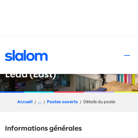
 au contenu
Software Architect - AI
Accelerated Engineering
Lead (East)
Accueil
...
Postes ouverts
Détails du poste
Informations générales