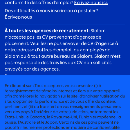
conformité des offres d’emploi?
Écrivez‑nous ici.
Des difficultés à vous inscrire ou à postuler?
Écrivez‑nous
À toutes les agences de recrutement:
Slalom
n’accepte pas les CV provenant d’agences de
placement. Veuillez ne pas envoyer de CV d’agence à
notre adresse d’offres d’emploi, aux employés de
Slalom ou à tout autre bureau de Slalom. Slalom n’est
pas responsable des frais liés aux CV non sollicités
envoyés par des agences.
À tous les candidats:
Soyez vigilants face aux arnaques
de recrutement. Les recruteurs de Slalom
En cliquant sur «Tout accepter», vous consentez (i) à
communiqueront toujours avec vous à l’aide d’une
l’enregistrement de témoins internes et tiers sur votre appareil
adresse courriel @slalom.com, et nous ne facturerons
afin d’améliorer la navigation sur le site, d’analyser l’utilisation du
site, d’optimiser la performance et de vous offrir du contenu
jamais de frais aux candidats dans le cadre de notre
pertinent, et (ii) au transfert de vos renseignements personnels
processus d’embauche.
vers des pays à l’extérieur de votre juridiction, notamment les
États‑Unis, le Canada, le Royaume‑Uni, l’Union européenne, la
Suisse, l’Australie et le Japon. Certains de ces pays peuvent ne
CONSEIL RÉSOLUMENT HUMAIN
pas offrir les mêmes protections en matière de confidentialité