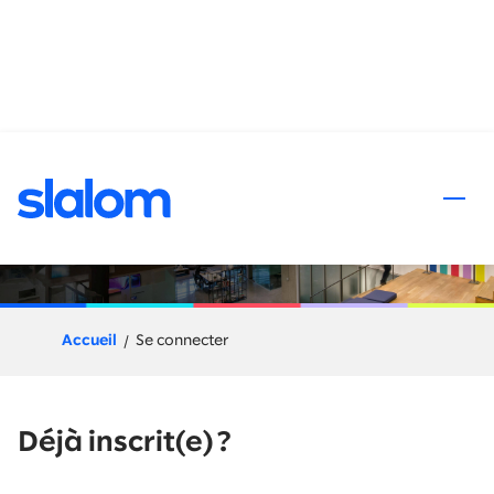
 au contenu
Processus de candidature
Accueil
Se connecter
Déjà inscrit(e) ?