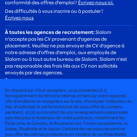
conformité des offres d’emploi?
Écrivez‑nous ici.
Des difficultés à vous inscrire ou à postuler?
Écrivez‑nous
À toutes les agences de recrutement:
Slalom
n’accepte pas les CV provenant d’agences de
placement. Veuillez ne pas envoyer de CV d’agence à
notre adresse d’offres d’emploi, aux employés de
Slalom ou à tout autre bureau de Slalom. Slalom n’est
pas responsable des frais liés aux CV non sollicités
envoyés par des agences.
À tous les candidats:
Soyez vigilants face aux arnaques
de recrutement. Les recruteurs de Slalom
En cliquant sur «Tout accepter», vous consentez (i) à
communiqueront toujours avec vous à l’aide d’une
l’enregistrement de témoins internes et tiers sur votre appareil
adresse courriel @slalom.com, et nous ne facturerons
afin d’améliorer la navigation sur le site, d’analyser l’utilisation du
site, d’optimiser la performance et de vous offrir du contenu
jamais de frais aux candidats dans le cadre de notre
pertinent, et (ii) au transfert de vos renseignements personnels
processus d’embauche.
vers des pays à l’extérieur de votre juridiction, notamment les
États‑Unis, le Canada, le Royaume‑Uni, l’Union européenne, la
Suisse, l’Australie et le Japon. Certains de ces pays peuvent ne
CONSEIL RÉSOLUMENT HUMAIN
pas offrir les mêmes protections en matière de confidentialité