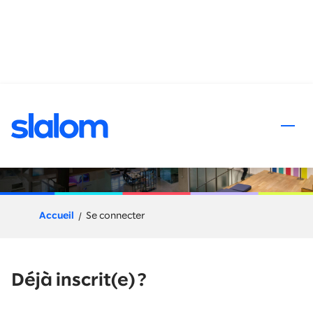
 au contenu
Processus de candidature
Accueil
Se connecter
Déjà inscrit(e) ?