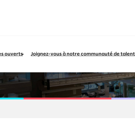
es ouverts
Joignez-vous à notre communauté de talent
s à Senior Consultan