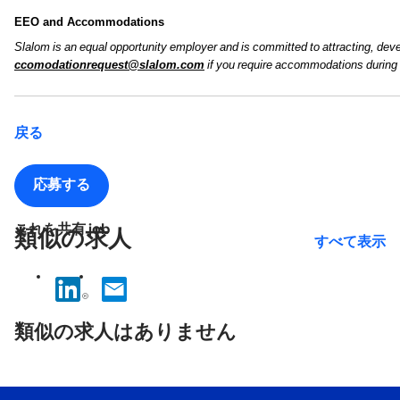
EEO and Accommodations
Slalom is an equal opportunity employer and is committed to attracting, devel
ccomodationrequest@slalom.com
if you require accommodations during 
戻る
応募する
これを共有 job
類似の求人
すべて表示
No
results
類似の求人はありません
found.