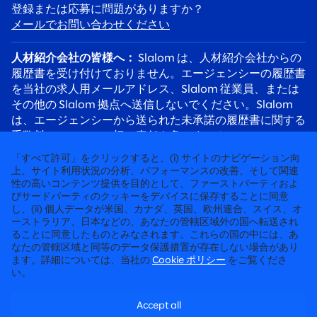
登録または応募に問題がありますか？
メールでお問い合わせください
人材紹介会社の皆様へ：
Slalom は、人材紹介会社からの
履歴書を受け付けておりません。エージェンシーの履歴書
を当社の求人用メールアドレス、Slalom 従業員、または
その他の Slalom 拠点へ送信しないでください。Slalom
は、エージェンシーから送られた未承諾の履歴書に関する
手数料について、一切の責任を負いません。
応募者の皆様へ：
採用詐欺にご注意ください。Slalom の
「すべて許可」をクリックすると、(i) サイトのナビゲーション向
リクルーターは必ず @slalom.com のメールアドレスを使
上、サイト利用状況の分析、パフォーマンスの改善、そして関連
性の高いコンテンツ提供を目的として、ファーストパーティおよ
用してご連絡します。また、採用プロセスの一環として、
びサードパーティのクッキーをデバイスに保存することに同意
候補者に料金を請求することは決してありません。
し、(ii) 個人データが米国、カナダ、英国、欧州連合、スイス、オ
ーストラリア、日本などの、あなたの管轄区域外の国へ転送され
ることに同意したものとみなされます。これらの国の中には、あ
徹底して“人”に向き合うコンサルティング
なたの管轄区域と同等のデータ保護措置が存在しない場合があり
ます。詳細については、当社の
Cookie ポリシー
をご覧くださ
©2026 SLALOM, INC. 無断転載禁止
い。
労働条件に関する申請
Accept all