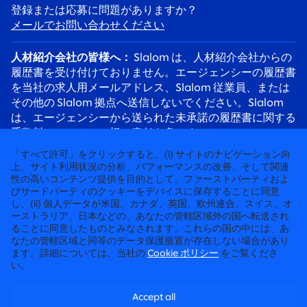
登録または応募に問題がありますか？
メールでお問い合わせください
人材紹介会社の皆様へ：
Slalom は、人材紹介会社からの
履歴書を受け付けておりません。エージェンシーの履歴書
を当社の求人用メールアドレス、Slalom 従業員、または
その他の Slalom 拠点へ送信しないでください。Slalom
は、エージェンシーから送られた未承諾の履歴書に関する
手数料について、一切の責任を負いません。
応募者の皆様へ：
採用詐欺にご注意ください。Slalom の
「すべて許可」をクリックすると、(i) サイトのナビゲーション向
リクルーターは必ず @slalom.com のメールアドレスを使
上、サイト利用状況の分析、パフォーマンスの改善、そして関連
性の高いコンテンツ提供を目的として、ファーストパーティおよ
用してご連絡します。また、採用プロセスの一環として、
びサードパーティのクッキーをデバイスに保存することに同意
候補者に料金を請求することは決してありません。
し、(ii) 個人データが米国、カナダ、英国、欧州連合、スイス、オ
ーストラリア、日本などの、あなたの管轄区域外の国へ転送され
ることに同意したものとみなされます。これらの国の中には、あ
徹底して“人”に向き合うコンサルティング
なたの管轄区域と同等のデータ保護措置が存在しない場合があり
ます。詳細については、当社の
Cookie ポリシー
をご覧くださ
©2026 SLALOM, INC. 無断転載禁止
い。
労働条件に関する申請
Accept all