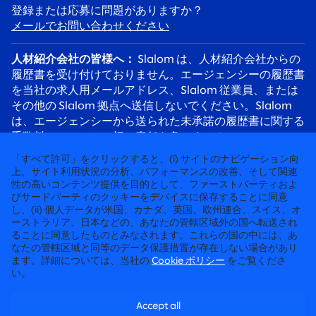
登録または応募に問題がありますか？
メールでお問い合わせください
人材紹介会社の皆様へ：
Slalom は、人材紹介会社からの
履歴書を受け付けておりません。エージェンシーの履歴書
を当社の求人用メールアドレス、Slalom 従業員、または
その他の Slalom 拠点へ送信しないでください。Slalom
は、エージェンシーから送られた未承諾の履歴書に関する
手数料について、一切の責任を負いません。
応募者の皆様へ：
採用詐欺にご注意ください。Slalom の
「すべて許可」をクリックすると、(i) サイトのナビゲーション向
リクルーターは必ず @slalom.com のメールアドレスを使
上、サイト利用状況の分析、パフォーマンスの改善、そして関連
性の高いコンテンツ提供を目的として、ファーストパーティおよ
用してご連絡します。また、採用プロセスの一環として、
びサードパーティのクッキーをデバイスに保存することに同意
候補者に料金を請求することは決してありません。
し、(ii) 個人データが米国、カナダ、英国、欧州連合、スイス、オ
ーストラリア、日本などの、あなたの管轄区域外の国へ転送され
ることに同意したものとみなされます。これらの国の中には、あ
徹底して“人”に向き合うコンサルティング
なたの管轄区域と同等のデータ保護措置が存在しない場合があり
ます。詳細については、当社の
Cookie ポリシー
をご覧くださ
©2026 SLALOM, INC. 無断転載禁止
い。
労働条件に関する申請
Accept all