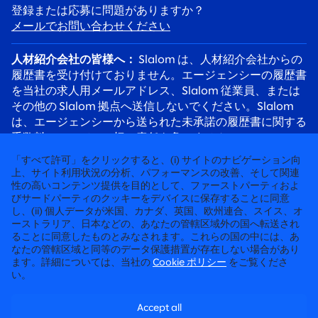
登録または応募に問題がありますか？
メールでお問い合わせください
人材紹介会社の皆様へ：
Slalom は、人材紹介会社からの
履歴書を受け付けておりません。エージェンシーの履歴書
を当社の求人用メールアドレス、Slalom 従業員、または
その他の Slalom 拠点へ送信しないでください。Slalom
は、エージェンシーから送られた未承諾の履歴書に関する
手数料について、一切の責任を負いません。
応募者の皆様へ：
採用詐欺にご注意ください。Slalom の
「すべて許可」をクリックすると、(i) サイトのナビゲーション向
リクルーターは必ず @slalom.com のメールアドレスを使
上、サイト利用状況の分析、パフォーマンスの改善、そして関連
性の高いコンテンツ提供を目的として、ファーストパーティおよ
用してご連絡します。また、採用プロセスの一環として、
びサードパーティのクッキーをデバイスに保存することに同意
候補者に料金を請求することは決してありません。
し、(ii) 個人データが米国、カナダ、英国、欧州連合、スイス、オ
ーストラリア、日本などの、あなたの管轄区域外の国へ転送され
ることに同意したものとみなされます。これらの国の中には、あ
徹底して“人”に向き合うコンサルティング
なたの管轄区域と同等のデータ保護措置が存在しない場合があり
ます。詳細については、当社の
Cookie ポリシー
をご覧くださ
©2026 SLALOM, INC. 無断転載禁止
い。
労働条件に関する申請
Accept all