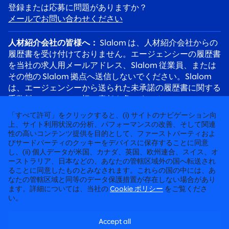
登録または応募に問題がありますか？
メールでお問い合わせください
人材紹介会社の皆様へ：
Slalom は、人材紹介会社からの
履歴書を受け付けておりません。エージェンシーの履歴書
を当社の求人用メールアドレス、Slalom 従業員、または
その他の Slalom 拠点へ送信しないでください。Slalom
は、エージェンシーから送られた未承諾の履歴書に関する
手数料について、一切の責任を負いません。
応募者の皆様へ：
採用詐欺にご注意ください。Slalom の
「すべて許可」をクリックすると、(i) サイトのナビゲーション向
リクルーターは必ず @slalom.com のメールアドレスを使
上、サイト利用状況の分析、パフォーマンスの改善、そして関連
性の高いコンテンツ提供を目的として、ファーストパーティおよ
用してご連絡します。また、採用プロセスの一環として、
びサードパーティのクッキーをデバイスに保存することに同意
候補者に料金を請求することは決してありません。
し、(ii) 個人データが米国、カナダ、英国、欧州連合、スイス、オ
ーストラリア、日本などの、あなたの管轄区域外の国へ転送され
ることに同意したものとみなされます。これらの国の中には、あ
徹底して“人”に向き合うコンサルティング
なたの管轄区域と同等のデータ保護措置が存在しない場合があり
ます。詳細については、当社の
Cookie ポリシー
をご覧くださ
©2026 SLALOM, INC. 無断転載禁止
い。
労働条件に関する申請
Accept all