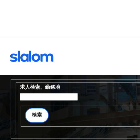
へスキップ
次の役割を見つけ
募集中の職種を検索
求人検索、勤務地
検索