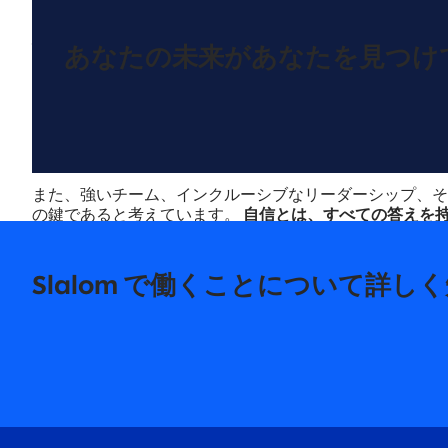
従業員エンパワーメント
あなたの未来があなたを見つけ
Slalom では、一人ひとりの個性を尊重し、従業員が
また、強いチーム、インクルーシブなリーダーシップ、そ
の鍵であると考えています。
自信とは、すべての答えを
あります。失敗しても、それは学びの一部であり、私たち
Slalom で働くことについて詳し
Slalom のチームについて詳しく見る