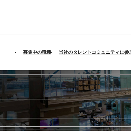
募集中の職種
当社のタレントコミュニティに参
、自分のキャリアを