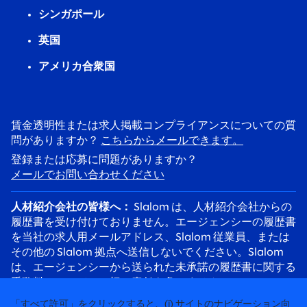
シンガポール
英国
アメリカ合衆国
賃金透明性または求人掲載コンプライアンスについての質
問がありますか？
こちらからメールできます。
登録または応募に問題がありますか？
メールでお問い合わせください
人材紹介会社の皆様へ：
Slalom は、人材紹介会社からの
履歴書を受け付けておりません。エージェンシーの履歴書
を当社の求人用メールアドレス、Slalom 従業員、または
その他の Slalom 拠点へ送信しないでください。Slalom
は、エージェンシーから送られた未承諾の履歴書に関する
手数料について、一切の責任を負いません。
応募者の皆様へ：
採用詐欺にご注意ください。Slalom の
「すべて許可」をクリックすると、(i) サイトのナビゲーション向