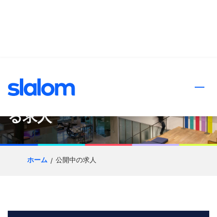
ンツへスキップ
Cloud & Product Senior Go-
To-Market Leader に類似す
る求人
ホーム
公開中の求人