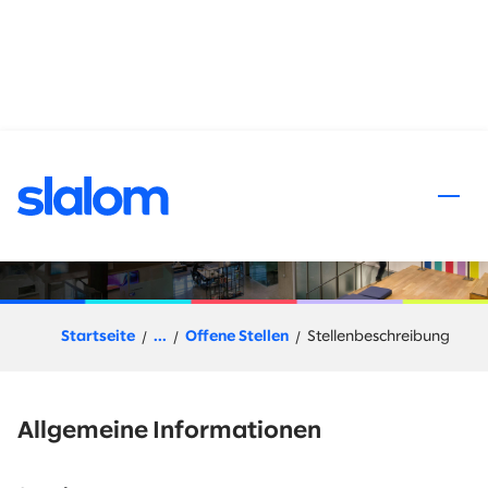
halt springen
Gestionnaire de livraison /
Delivery Senior Principal
Startseite
...
Offene Stellen
Stellenbeschreibung
Allgemeine Informationen