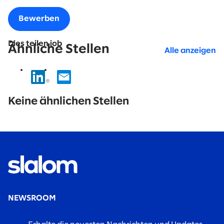
Bewerben
Dies teilen job
Ähnliche Stellen
Alle anzeigen
No
results
Keine ähnlichen Stellen
found.
NEWSROOM