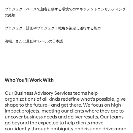
プロジェクトベースで顧客と接する環境でのマネジメントコンサルティング
の経験
プロジェクト計画やプロジェクト戦略を策定し遂行する能力
流暢、または最低N1レベルの日本語
Who You’ll Work With
Our Business Advisory Services teams help
organizations of all kinds redefine what’s possible, give
shape to the future—and get there. We focus on high-
impact projects, meeting our clients where they are to
uncover business needs and deliver results. Our teams
go beyond the expected to help clients move
confidently through ambiguity and risk and drive more