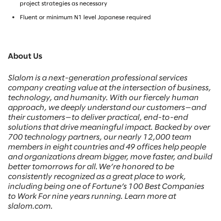
project strategies as necessary
Fluent or minimum N1 level Japanese required
About Us
Slalom is a next-generation professional services
company creating value at the intersection of business,
technology, and humanity. With our fiercely human
approach, we deeply understand our customers—and
their customers—to deliver practical, end-to-end
solutions that drive meaningful impact. Backed by over
700 technology partners, our nearly 12,000 team
members in eight countries and 49 offices help people
and organizations dream bigger, move faster, and build
better tomorrows for all. We’re honored to be
consistently recognized as a great place to work,
including being one of Fortune’s 100 Best Companies
to Work For nine years running. Learn more at
slalom.com.