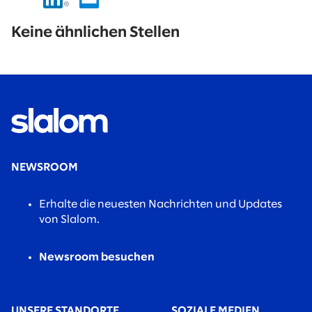
No
results
Keine ähnlichen Stellen
found.
NEWSROOM
Erhalte die neuesten Nachrichten und Updates
von Slalom.
Newsroom besuchen
UNSERE STANDORTE
SOZIALE MEDIEN