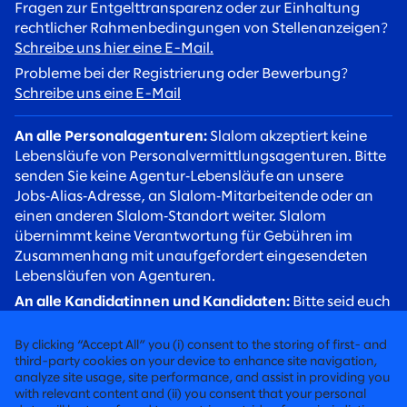
Fragen zur Entgelttransparenz oder zur Einhaltung
rechtlicher Rahmenbedingungen von Stellenanzeigen?
Schreibe uns hier eine E-Mail.
Probleme bei der Registrierung oder Bewerbung?
Schreibe uns eine E-Mail
An alle Personalagenturen:
Slalom akzeptiert keine
Lebensläufe von Personalvermittlungsagenturen. Bitte
senden Sie keine Agentur‑Lebensläufe an unsere
Jobs‑Alias‑Adresse, an Slalom‑Mitarbeitende oder an
einen anderen Slalom‑Standort weiter. Slalom
übernimmt keine Verantwortung für Gebühren im
Zusammenhang mit unaufgefordert eingesendeten
Lebensläufen von Agenturen.
An alle Kandidatinnen und Kandidaten:
Bitte seid euch
betrügerischer Rekrutierungsversuche bewusst. Slalom
Recruiter werden euch stets über eine
By clicking “Accept All” you (i) consent to the storing of first- and
@slalom.com‑E‑Mail‑Adresse kontaktieren, und wir
third-party cookies on your device to enhance site navigation,
analyze site usage, site performance, and assist in providing you
erheben niemals Gebühren von Kandidaten im Rahmen
with relevant content and (ii) you consent that your personal
unseres Einstellungsverfahrens.