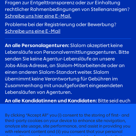
Fragen zur Entgelttransparenz oder zur Einhaltung
rechtlicher Rahmenbedingungen von Stellenanzeigen?
Schreibe uns hier eine E-Mail.
Probleme bei der Registrierung oder Bewerbung?
Schreibe uns eine E-Mail
An alle Personalagenturen:
Slalom akzeptiert keine
Lebensläufe von Personalvermittlungsagenturen. Bitte
senden Sie keine Agentur‑Lebensläufe an unsere
Jobs‑Alias‑Adresse, an Slalom‑Mitarbeitende oder an
einen anderen Slalom‑Standort weiter. Slalom
übernimmt keine Verantwortung für Gebühren im
Zusammenhang mit unaufgefordert eingesendeten
Lebensläufen von Agenturen.
An alle Kandidatinnen und Kandidaten:
Bitte seid euch
betrügerischer Rekrutierungsversuche bewusst. Slalom
Recruiter werden euch stets über eine
By clicking “Accept All” you (i) consent to the storing of first- and
@slalom.com‑E‑Mail‑Adresse kontaktieren, und wir
third-party cookies on your device to enhance site navigation,
analyze site usage, site performance, and assist in providing you
erheben niemals Gebühren von Kandidaten im Rahmen
with relevant content and (ii) you consent that your personal
unseres Einstellungsverfahrens.