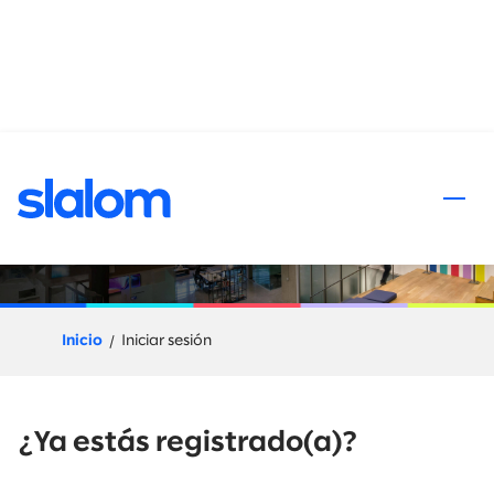
al contenido
Proceso de aplicación
Inicio
Iniciar sesión
¿Ya estás registrado(a)?