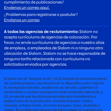
cumplimiento de publicaciones?
Envíenos un correo aquí.
¿Problemas para registrarse o postular?
Envíanos un correo
A todas las agencias de reclutamiento:
Slalom no
acepta currículums de agencias de colocación. Por
favor, no envíe currículums de agencias a nuestro alias
de empleos, a empleados de Slalom ni a ninguna otra
ubicación de Slalom. Slalom no se hace responsable de
ninguna tarifa relacionada con currículums no
solicitados enviados por agencias.
A todos los candidatos:
Tenga cuidado con las estafas
de reclutamiento. Los reclutadores de Slalom siempre
Al hacer clic en “Aceptar todo”, tú (i) aceptas el almacenamiento
se comunicarán con usted mediante una dirección de
de cookies propias y de terceros en tu dispositivo para mejorar
correo electrónico @slalom.com, y nunca cobraremos
la navegación del sitio, analizar el uso del sitio, optimizar el
rendimiento y ayudar a proporcionarle contenido relevante, y
ninguna tarifa a los candidatos como parte de nuestro
(ii) consiente que tus datos personales sean transferidos a
proceso de contratación.
países fuera de su jurisdicción, incluidos Estados Unidos,
Canadá, el Reino Unido, la Unión Europea, Suiza, Australia y
Japón. Es posible que algunos de estos países no cuenten con