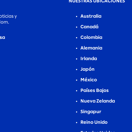
NUESTRAS UBICACIONES
ticias y
Australia
alom.
Canadá
nsa
Colombia
Alemania
Irlanda
Japón
México
Países Bajos
Nueva Zelanda
Singapur
Reino Unido