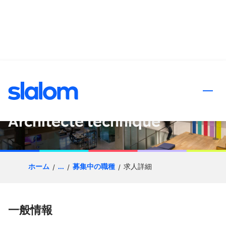
ンツへスキップ
Salesforce Technical
Architect / Salesforce –
Architecte technique
ホーム
...
募集中の職種
求人詳細
一般情報