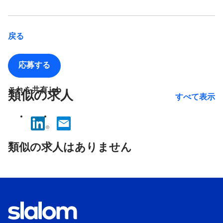
戻る
応募する
これを共有 job
類似の求人
すべて表示
No
results
類似の求人はありません
found.