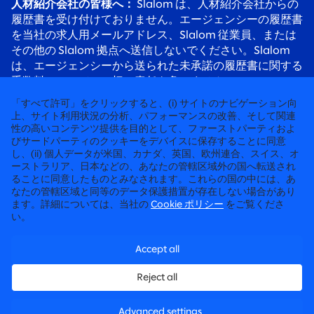
人材紹介会社の皆様へ：
Slalom は、人材紹介会社からの
履歴書を受け付けておりません。エージェンシーの履歴書
を当社の求人用メールアドレス、Slalom 従業員、または
その他の Slalom 拠点へ送信しないでください。Slalom
は、エージェンシーから送られた未承諾の履歴書に関する
手数料について、一切の責任を負いません。
応募者の皆様へ：
採用詐欺にご注意ください。Slalom の
「すべて許可」をクリックすると、(i) サイトのナビゲーション向
リクルーターは必ず @slalom.com のメールアドレスを使
上、サイト利用状況の分析、パフォーマンスの改善、そして関連
性の高いコンテンツ提供を目的として、ファーストパーティおよ
用してご連絡します。また、採用プロセスの一環として、
びサードパーティのクッキーをデバイスに保存することに同意
候補者に料金を請求することは決してありません。
し、(ii) 個人データが米国、カナダ、英国、欧州連合、スイス、オ
ーストラリア、日本などの、あなたの管轄区域外の国へ転送され
ることに同意したものとみなされます。これらの国の中には、あ
徹底して“人”に向き合うコンサルティング
なたの管轄区域と同等のデータ保護措置が存在しない場合があり
ます。詳細については、当社の
Cookie ポリシー
をご覧くださ
©2026 SLALOM, INC. 無断転載禁止
い。
労働条件に関する申請
Accept all
プライバシーポリシー
Reject all
候補者プライバシーポリシー
Advanced settings