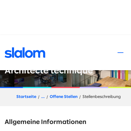
halt springen
Salesforce Technical
Architect / Salesforce –
Architecte technique
Startseite
...
Offene Stellen
Stellenbeschreibung
Allgemeine Informationen