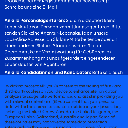
Probleme bei der Registrierung oder Bewerbung?
Schreibe uns eine E-Mail
An alle Personalagenturen:
Slalom akzeptiert keine
Lebensläufe von Personalvermittlungsagenturen. Bitte
senden Sie keine Agentur‑Lebensläufe an unsere
Jobs‑Alias‑Adresse, an Slalom‑Mitarbeitende oder an
einen anderen Slalom‑Standort weiter. Slalom
übernimmt keine Verantwortung für Gebühren im
Zusammenhang mit unaufgefordert eingesendeten
Lebensläufen von Agenturen.
An alle Kandidatinnen und Kandidaten:
Bitte seid euch
betrügerischer Rekrutierungsversuche bewusst. Slalom
Recruiter werden euch stets über eine
By clicking “Accept All” you (i) consent to the storing of first- and
@slalom.com‑E‑Mail‑Adresse kontaktieren, und wir
third-party cookies on your device to enhance site navigation,
analyze site usage, site performance, and assist in providing you
erheben niemals Gebühren von Kandidaten im Rahmen
with relevant content and (ii) you consent that your personal
unseres Einstellungsverfahrens.
data will be transferred to countries outside of your jurisdiction,
including the United States, Canada, the United Kingdom, the
European Union, Switzerland, Australia and Japan. Some of
BERATUNG, RADIKAL MENSCHLICH
these countries may not have the same data protection
safeguards as those in your jurisdiction. For more information