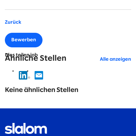
Zurück
Bewerben
Dies teilen job
Ähnliche Stellen
Alle anzeigen
No
results
Keine ähnlichen Stellen
found.