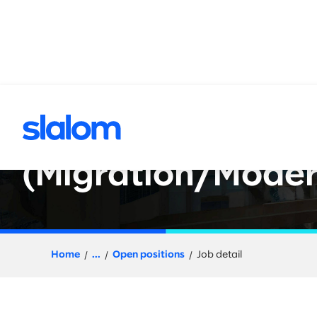
 content
Principal/ Senior P
(Migration/Moder
Home
...
Open positions
Job detail