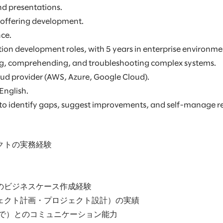
nd presentations.
r offering development.
nce.
ation development roles, with 5 years in enterprise environme
ing, comprehending, and troubleshooting complex systems.
oud provider (AWS, Azure, Google Cloud).
English.
 to identify gaps, suggest improvements, and self-manage re
クトの実務経験
のビジネスケース作成経験
ェクト計画・プロジェクト設計）の実績
まで）とのコミュニケーション能力