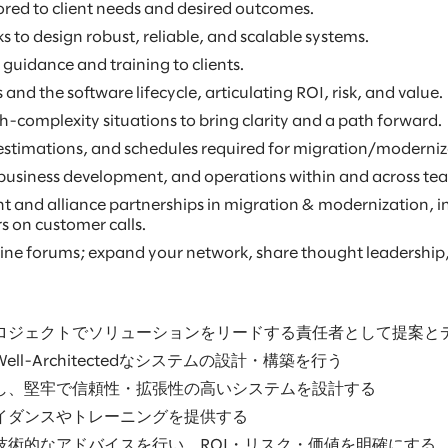
ored to client needs and desired outcomes.
 to design robust, reliable, and scalable systems.
guidance and training to clients.
and the software lifecycle, articulating ROI, risk, and value.
-complexity situations to bring clarity and a path forward.
st estimations, and schedules required for migration/modern
business development, and operations within and across team
t and alliance partnerships in migration & modernization, in
s on customer calls.
ine forums; expand your network, share thought leadership,
ロジェクトでソリューションをリードする責任者として提案と
-Architectedなシステムの設計・構築を行う
し、堅牢で信頼性・拡張性の高いシステムを設計する
イダンスやトレーニングを提供する
術的なアドバイスを行い、ROI・リスク・価値を明確にする