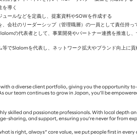
性を導く
ジュールなどを定義し、提案資料やSOWを作成する
を、会社のリーダーシップ（管理職層）の一員として責任持っ
lalomの代表者として、事業開発やパートナー連携を推進し
等でSlalomを代表し、ネットワーク拡大やブランド向上に
with a diverse client portfolio, giving you the opportunity t
 As our team continues to grow in Japan, you’ll be empower
ghly skilled and passionate professionals. With local depth a
ge-sharing, and support, ensuring you’re never far from ex
is right, always” core value, we put people first in every de