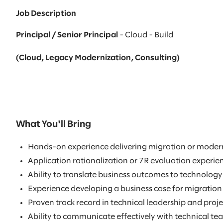
Job Description
Principal / Senior Principal
- Cloud - Build
(Cloud, Legacy Modernization, Consulting)
What You'll Bring
Hands-on experience delivering migration or modern
Application rationalization or 7R evaluation experie
Ability to translate business outcomes to technolog
Experience developing a business case for migration
Proven track record in technical leadership and pro
Ability to communicate effectively with technical te