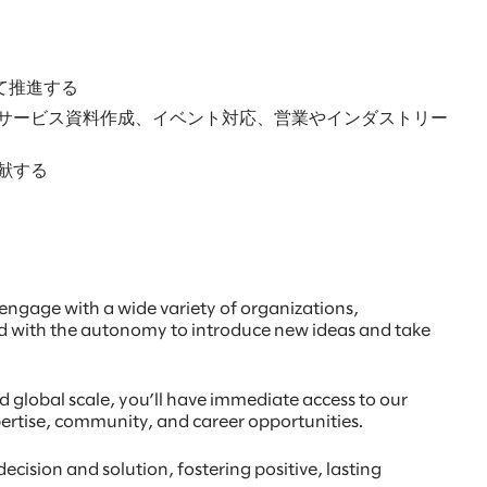
て推進する
、サービス資料作成、イベント対応、営業やインダストリー
貢献する
o engage with a wide variety of organizations,
ed with the autonomy to introduce new ideas and take
nd global scale, you’ll have immediate access to our
pertise, community, and career opportunities.
cision and solution, fostering positive, lasting