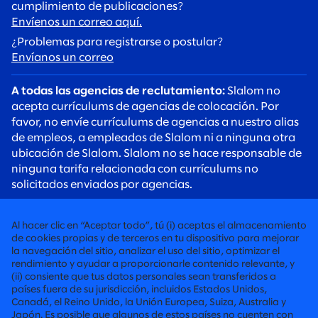
cumplimiento de publicaciones?
Envíenos un correo aquí.
¿Problemas para registrarse o postular?
Envíanos un correo
A todas las agencias de reclutamiento:
Slalom no
acepta currículums de agencias de colocación. Por
favor, no envíe currículums de agencias a nuestro alias
de empleos, a empleados de Slalom ni a ninguna otra
ubicación de Slalom. Slalom no se hace responsable de
ninguna tarifa relacionada con currículums no
solicitados enviados por agencias.
A todos los candidatos:
Tenga cuidado con las estafas
de reclutamiento. Los reclutadores de Slalom siempre
Al hacer clic en “Aceptar todo”, tú (i) aceptas el almacenamiento
se comunicarán con usted mediante una dirección de
de cookies propias y de terceros en tu dispositivo para mejorar
correo electrónico @slalom.com, y nunca cobraremos
la navegación del sitio, analizar el uso del sitio, optimizar el
rendimiento y ayudar a proporcionarle contenido relevante, y
ninguna tarifa a los candidatos como parte de nuestro
(ii) consiente que tus datos personales sean transferidos a
proceso de contratación.
países fuera de su jurisdicción, incluidos Estados Unidos,
Canadá, el Reino Unido, la Unión Europea, Suiza, Australia y
Japón. Es posible que algunos de estos países no cuenten con