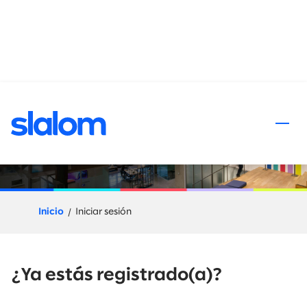
al contenido
Proceso de aplicación
Inicio
Iniciar sesión
¿Ya estás registrado(a)?