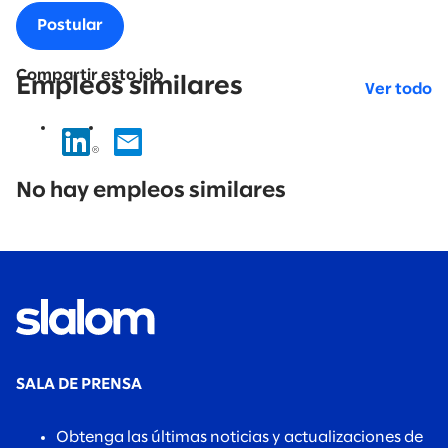
Postular
Compartir esto job
Empleos similares
Ver todo
No
results
No hay empleos similares
found.
SALA DE PRENSA
Obtenga las últimas noticias y actualizaciones de