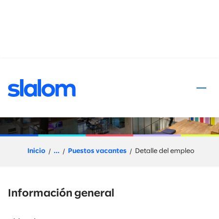
al contenido
D365 Functional F&O
Architect
Inicio
...
Puestos vacantes
Detalle del empleo
Información general