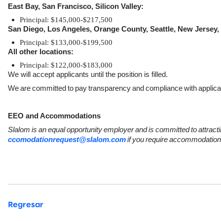
East Bay, San Francisco, Silicon Valley:
Principal: $145,000-$217,500
San Diego, Los Angeles, Orange County, Seattle, New Jersey,
Principal: $133,000-$199,500
All other locations:
Principal: $122,000-$183,000
We will accept applicants until the position is filled.
We
are
committed
to
pay
transparency
and
compliance
with
applica
EEO and Accommodations
Slalom
is
an
equal
opportunity
employer
and
is
committed
to
attract
ccomodationrequest@slalom.com
if
you
require
accommodation
Regresar